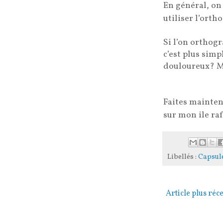
En général, on 
utiliser l’ort
Si l’on orthog
c’est plus simp
douloureux? Mê
Faites mainten
sur mon ile ra
Libellés :
Capsule
Article plus réc