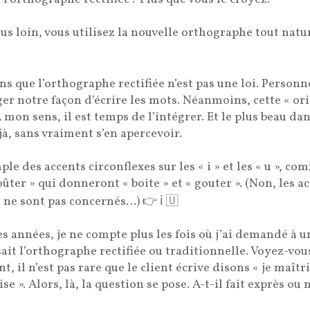
us loin, vous utilisez la nouvelle orthographe tout natu
ns que l’orthographe rectifiée n’est pas une loi. Person
ger notre façon d’écrire les mots. Néanmoins, cette « or
 mon sens, il est temps de l’intégrer. Et le plus beau dans
éjà, sans vraiment s’en apercevoir.
le des accents circonflexes sur les « i » et les « u », c
goûter » qui donneront « boite » et « gouter ». (Non, les a
e » ne sont pas concernés…)
👉
ℹ️
🇺
s années, je ne compte plus les fois où j’ai demandé à 
lisait l’orthographe rectifiée ou traditionnelle. Voyez-vo
il n’est pas rare que le client écrive disons « je maîtris
ise ». Alors, là, la question se pose. A-t-il fait exprès ou