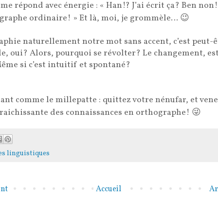
me répond avec énergie : « Han!? J’ai écrit ça? Ben non!
hographe ordinaire! » Et là, moi, je grommèle…
😉
raphie naturellement notre mot sans accent, c’est peut-ê
le, oui? Alors, pourquoi se révolter? Le changement, est
me si c’est intuitif et spontané?
ant comme le millepatte : quittez votre nénufar, et ven
fraichissante des connaissances en orthographe!
😜
s linguistiques
ent
Accueil
Ar