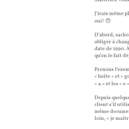
J’irais même pl
oui!
😯
D’abord, sacho
obliger à chan
date de 1990. À
qu’on le fait d
Prenons l’exemp
« boîte » et « 
« a » et les « 
Depuis quelque
client s’il uti
même document, 
loin, « je maitr