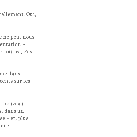
rellement. Oui,
ne ne peut nous
ientation »
 tout ça, c’est
omme dans
ccents sur les
un nouveau
us, dans un
e » et, plus
 non?